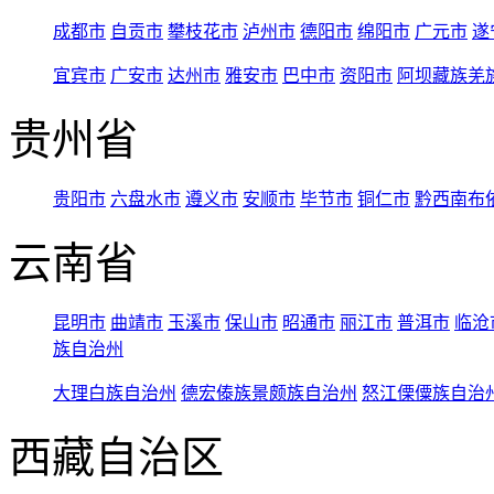
成都市
自贡市
攀枝花市
泸州市
德阳市
绵阳市
广元市
遂
宜宾市
广安市
达州市
雅安市
巴中市
资阳市
阿坝藏族羌
贵州省
贵阳市
六盘水市
遵义市
安顺市
毕节市
铜仁市
黔西南布
云南省
昆明市
曲靖市
玉溪市
保山市
昭通市
丽江市
普洱市
临沧
族自治州
大理白族自治州
德宏傣族景颇族自治州
怒江傈僳族自治
西藏自治区