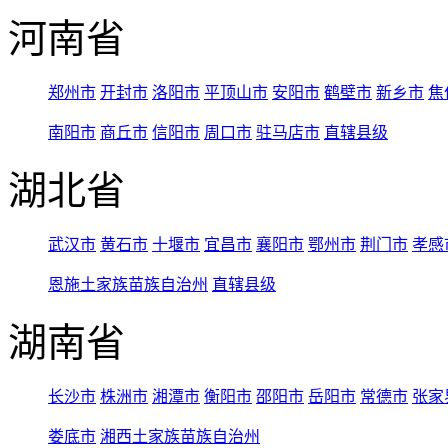
河南省
郑州市
开封市
洛阳市
平顶山市
安阳市
鹤壁市
新乡市
焦
南阳市
商丘市
信阳市
周口市
驻马店市
直辖县级
湖北省
武汉市
黄石市
十堰市
宜昌市
襄阳市
鄂州市
荆门市
孝感
恩施土家族苗族自治州
直辖县级
湖南省
长沙市
株洲市
湘潭市
衡阳市
邵阳市
岳阳市
常德市
张家
娄底市
湘西土家族苗族自治州