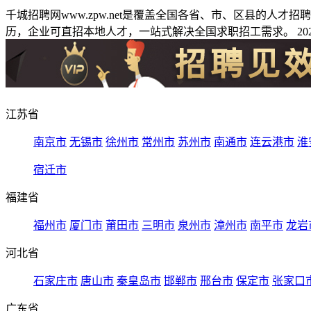
千城招聘网www.zpw.net是覆盖全国各省、市、区县的人
历，企业可直招本地人才，一站式解决全国求职招工需求。 2026
江苏省
南京市
无锡市
徐州市
常州市
苏州市
南通市
连云港市
淮
宿迁市
福建省
福州市
厦门市
莆田市
三明市
泉州市
漳州市
南平市
龙岩
河北省
石家庄市
唐山市
秦皇岛市
邯郸市
邢台市
保定市
张家口
广东省