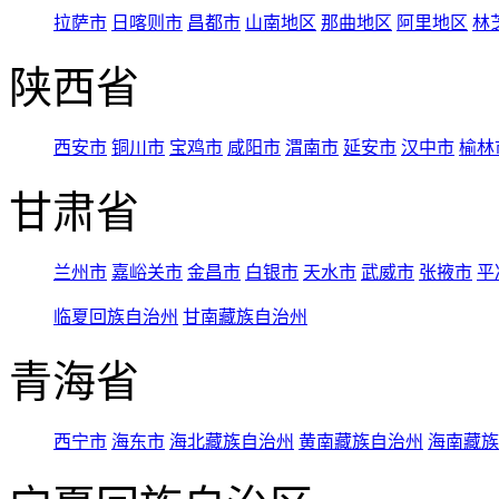
拉萨市
日喀则市
昌都市
山南地区
那曲地区
阿里地区
林
陕西省
西安市
铜川市
宝鸡市
咸阳市
渭南市
延安市
汉中市
榆林
甘肃省
兰州市
嘉峪关市
金昌市
白银市
天水市
武威市
张掖市
平
临夏回族自治州
甘南藏族自治州
青海省
西宁市
海东市
海北藏族自治州
黄南藏族自治州
海南藏族