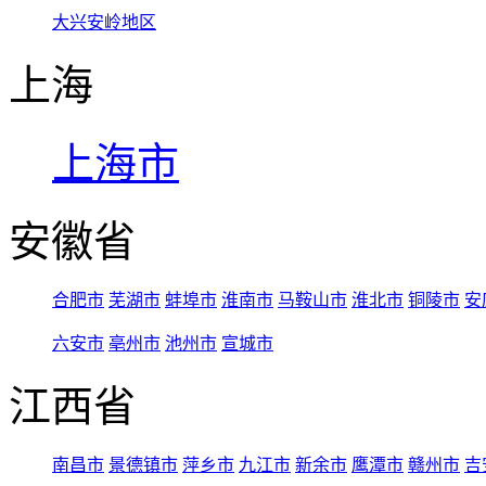
大兴安岭地区
上海
上海市
安徽省
合肥市
芜湖市
蚌埠市
淮南市
马鞍山市
淮北市
铜陵市
安
六安市
亳州市
池州市
宣城市
江西省
南昌市
景德镇市
萍乡市
九江市
新余市
鹰潭市
赣州市
吉