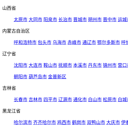
山西省
太原市
大同市
阳泉市
长治市
晋城市
朔州市
晋中市
运城
内蒙古自治区
呼和浩特市
包头市
乌海市
赤峰市
通辽市
鄂尔多斯市
呼
辽宁省
沈阳市
大连市
鞍山市
抚顺市
本溪市
丹东市
锦州市
营口
朝阳市
葫芦岛市
金普新区
吉林省
长春市
吉林市
四平市
辽源市
通化市
白山市
松原市
白城
黑龙江省
哈尔滨市
齐齐哈尔市
鸡西市
鹤岗市
双鸭山市
大庆市
伊