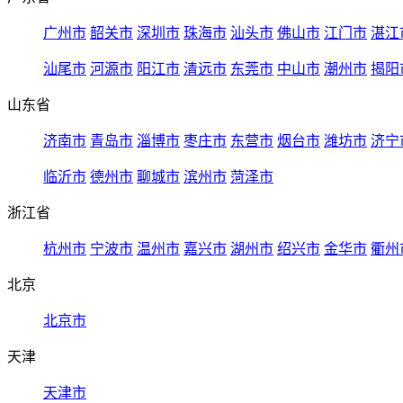
广州市
韶关市
深圳市
珠海市
汕头市
佛山市
江门市
湛江
汕尾市
河源市
阳江市
清远市
东莞市
中山市
潮州市
揭阳
山东省
济南市
青岛市
淄博市
枣庄市
东营市
烟台市
潍坊市
济宁
临沂市
德州市
聊城市
滨州市
菏泽市
浙江省
杭州市
宁波市
温州市
嘉兴市
湖州市
绍兴市
金华市
衢州
北京
北京市
天津
天津市