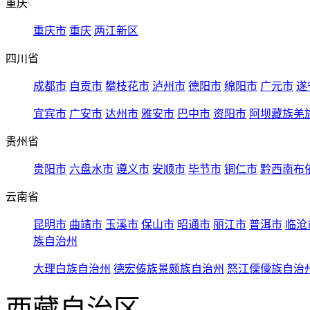
重庆
重庆市
重庆
两江新区
四川省
成都市
自贡市
攀枝花市
泸州市
德阳市
绵阳市
广元市
遂
宜宾市
广安市
达州市
雅安市
巴中市
资阳市
阿坝藏族羌
贵州省
贵阳市
六盘水市
遵义市
安顺市
毕节市
铜仁市
黔西南布
云南省
昆明市
曲靖市
玉溪市
保山市
昭通市
丽江市
普洱市
临沧
族自治州
大理白族自治州
德宏傣族景颇族自治州
怒江傈僳族自治
西藏自治区