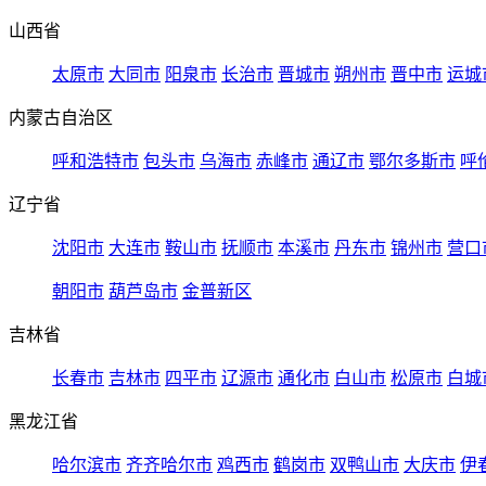
山西省
太原市
大同市
阳泉市
长治市
晋城市
朔州市
晋中市
运城
内蒙古自治区
呼和浩特市
包头市
乌海市
赤峰市
通辽市
鄂尔多斯市
呼
辽宁省
沈阳市
大连市
鞍山市
抚顺市
本溪市
丹东市
锦州市
营口
朝阳市
葫芦岛市
金普新区
吉林省
长春市
吉林市
四平市
辽源市
通化市
白山市
松原市
白城
黑龙江省
哈尔滨市
齐齐哈尔市
鸡西市
鹤岗市
双鸭山市
大庆市
伊