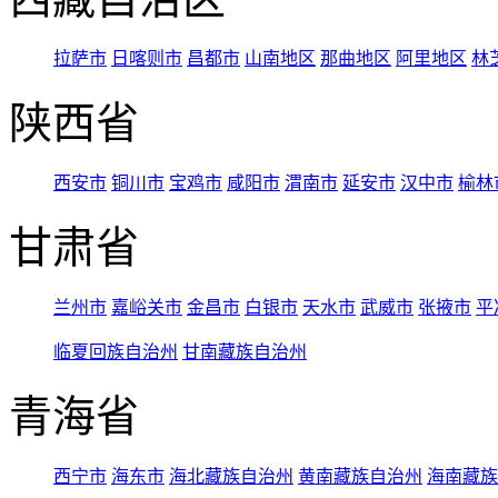
拉萨市
日喀则市
昌都市
山南地区
那曲地区
阿里地区
林
陕西省
西安市
铜川市
宝鸡市
咸阳市
渭南市
延安市
汉中市
榆林
甘肃省
兰州市
嘉峪关市
金昌市
白银市
天水市
武威市
张掖市
平
临夏回族自治州
甘南藏族自治州
青海省
西宁市
海东市
海北藏族自治州
黄南藏族自治州
海南藏族