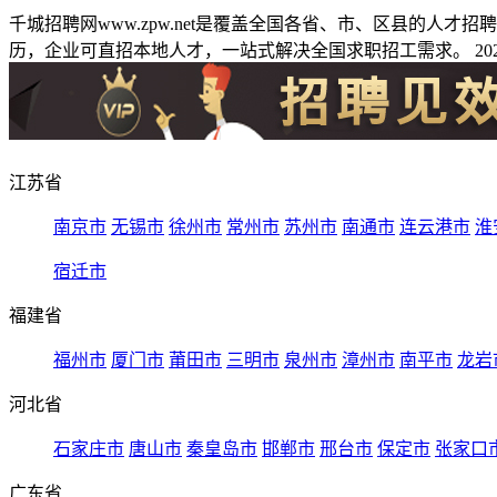
千城招聘网www.zpw.net是覆盖全国各省、市、区县的人
历，企业可直招本地人才，一站式解决全国求职招工需求。 2026
江苏省
南京市
无锡市
徐州市
常州市
苏州市
南通市
连云港市
淮
宿迁市
福建省
福州市
厦门市
莆田市
三明市
泉州市
漳州市
南平市
龙岩
河北省
石家庄市
唐山市
秦皇岛市
邯郸市
邢台市
保定市
张家口
广东省