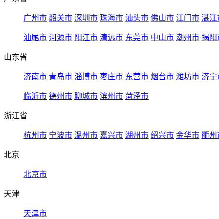
广州市
韶关市
深圳市
珠海市
汕头市
佛山市
江门市
湛江
汕尾市
河源市
阳江市
清远市
东莞市
中山市
潮州市
揭阳
山东省
济南市
青岛市
淄博市
枣庄市
东营市
烟台市
潍坊市
济宁
临沂市
德州市
聊城市
滨州市
菏泽市
浙江省
杭州市
宁波市
温州市
嘉兴市
湖州市
绍兴市
金华市
衢州
北京
北京市
天津
天津市