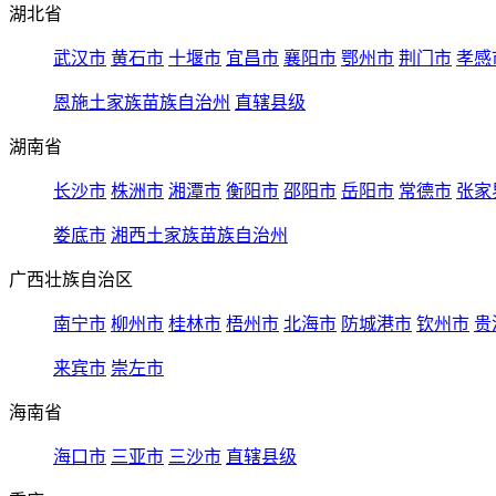
湖北省
武汉市
黄石市
十堰市
宜昌市
襄阳市
鄂州市
荆门市
孝感
恩施土家族苗族自治州
直辖县级
湖南省
长沙市
株洲市
湘潭市
衡阳市
邵阳市
岳阳市
常德市
张家
娄底市
湘西土家族苗族自治州
广西壮族自治区
南宁市
柳州市
桂林市
梧州市
北海市
防城港市
钦州市
贵
来宾市
崇左市
海南省
海口市
三亚市
三沙市
直辖县级