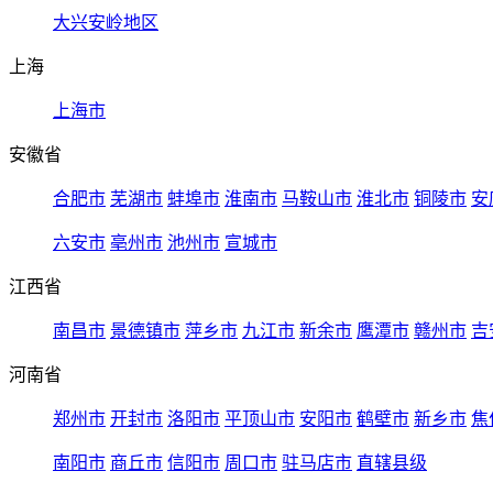
大兴安岭地区
上海
上海市
安徽省
合肥市
芜湖市
蚌埠市
淮南市
马鞍山市
淮北市
铜陵市
安
六安市
亳州市
池州市
宣城市
江西省
南昌市
景德镇市
萍乡市
九江市
新余市
鹰潭市
赣州市
吉
河南省
郑州市
开封市
洛阳市
平顶山市
安阳市
鹤壁市
新乡市
焦
南阳市
商丘市
信阳市
周口市
驻马店市
直辖县级