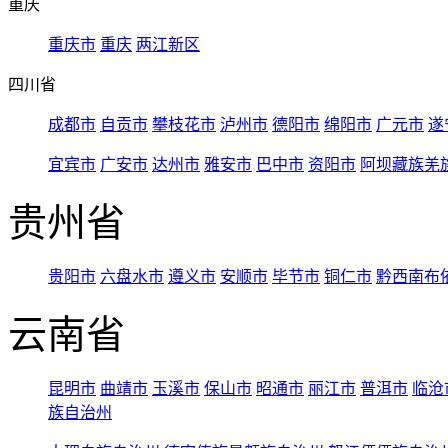
重庆
重庆市
重庆
两江新区
四川省
成都市
自贡市
攀枝花市
泸州市
德阳市
绵阳市
广元市
遂
宜宾市
广安市
达州市
雅安市
巴中市
资阳市
阿坝藏族羌
贵州省
贵阳市
六盘水市
遵义市
安顺市
毕节市
铜仁市
黔西南布
云南省
昆明市
曲靖市
玉溪市
保山市
昭通市
丽江市
普洱市
临沧
族自治州