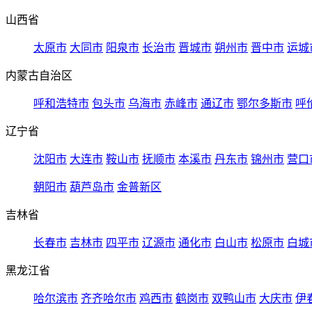
山西省
太原市
大同市
阳泉市
长治市
晋城市
朔州市
晋中市
运城
内蒙古自治区
呼和浩特市
包头市
乌海市
赤峰市
通辽市
鄂尔多斯市
呼
辽宁省
沈阳市
大连市
鞍山市
抚顺市
本溪市
丹东市
锦州市
营口
朝阳市
葫芦岛市
金普新区
吉林省
长春市
吉林市
四平市
辽源市
通化市
白山市
松原市
白城
黑龙江省
哈尔滨市
齐齐哈尔市
鸡西市
鹤岗市
双鸭山市
大庆市
伊