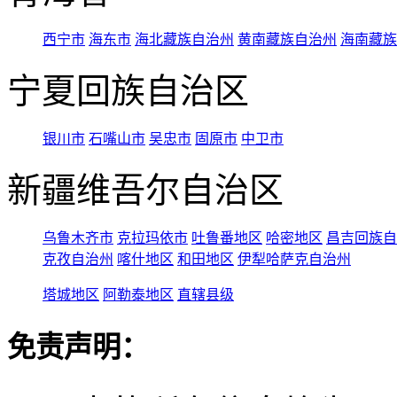
西宁市
海东市
海北藏族自治州
黄南藏族自治州
海南藏族
宁夏回族自治区
银川市
石嘴山市
吴忠市
固原市
中卫市
新疆维吾尔自治区
乌鲁木齐市
克拉玛依市
吐鲁番地区
哈密地区
昌吉回族自
克孜自治州
喀什地区
和田地区
伊犁哈萨克自治州
塔城地区
阿勒泰地区
直辖县级
免责声明：