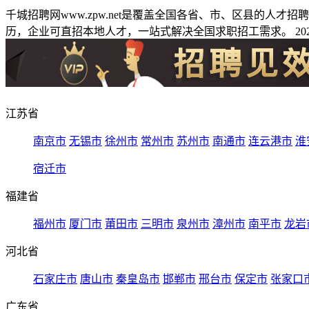
千城招聘网www.zpw.net是覆盖全国各省、市、区县的人
历，企业可直招本地人才，一站式解决全国求职招工需求。 2026
江苏省
南京市
无锡市
徐州市
常州市
苏州市
南通市
连云港市
淮
宿迁市
福建省
福州市
厦门市
莆田市
三明市
泉州市
漳州市
南平市
龙岩
河北省
石家庄市
唐山市
秦皇岛市
邯郸市
邢台市
保定市
张家口
广东省