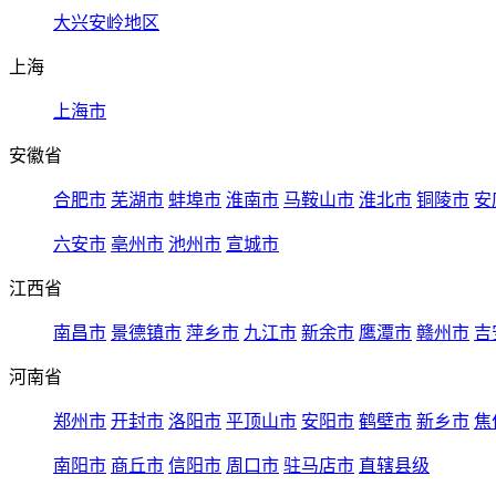
大兴安岭地区
上海
上海市
安徽省
合肥市
芜湖市
蚌埠市
淮南市
马鞍山市
淮北市
铜陵市
安
六安市
亳州市
池州市
宣城市
江西省
南昌市
景德镇市
萍乡市
九江市
新余市
鹰潭市
赣州市
吉
河南省
郑州市
开封市
洛阳市
平顶山市
安阳市
鹤壁市
新乡市
焦
南阳市
商丘市
信阳市
周口市
驻马店市
直辖县级