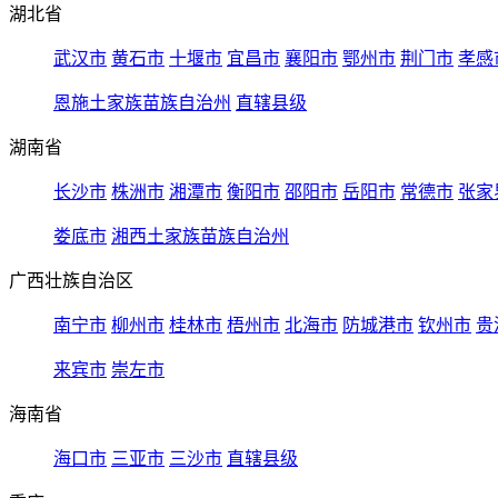
湖北省
武汉市
黄石市
十堰市
宜昌市
襄阳市
鄂州市
荆门市
孝感
恩施土家族苗族自治州
直辖县级
湖南省
长沙市
株洲市
湘潭市
衡阳市
邵阳市
岳阳市
常德市
张家
娄底市
湘西土家族苗族自治州
广西壮族自治区
南宁市
柳州市
桂林市
梧州市
北海市
防城港市
钦州市
贵
来宾市
崇左市
海南省
海口市
三亚市
三沙市
直辖县级