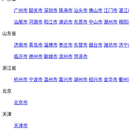
广州市
韶关市
深圳市
珠海市
汕头市
佛山市
江门市
湛江
汕尾市
河源市
阳江市
清远市
东莞市
中山市
潮州市
揭阳
山东省
济南市
青岛市
淄博市
枣庄市
东营市
烟台市
潍坊市
济宁
临沂市
德州市
聊城市
滨州市
菏泽市
浙江省
杭州市
宁波市
温州市
嘉兴市
湖州市
绍兴市
金华市
衢州
北京
北京市
天津
天津市