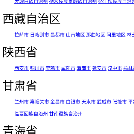
大理白族自治州
德宏傣族景颇族自治州
怒江傈僳族自治
西藏自治区
拉萨市
日喀则市
昌都市
山南地区
那曲地区
阿里地区
林
陕西省
西安市
铜川市
宝鸡市
咸阳市
渭南市
延安市
汉中市
榆林
甘肃省
兰州市
嘉峪关市
金昌市
白银市
天水市
武威市
张掖市
平
临夏回族自治州
甘南藏族自治州
青海省