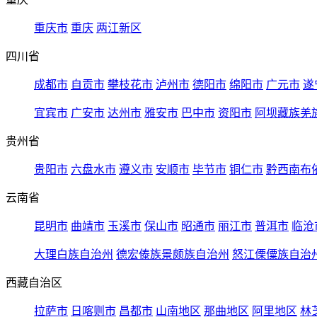
重庆市
重庆
两江新区
四川省
成都市
自贡市
攀枝花市
泸州市
德阳市
绵阳市
广元市
遂
宜宾市
广安市
达州市
雅安市
巴中市
资阳市
阿坝藏族羌
贵州省
贵阳市
六盘水市
遵义市
安顺市
毕节市
铜仁市
黔西南布
云南省
昆明市
曲靖市
玉溪市
保山市
昭通市
丽江市
普洱市
临沧
大理白族自治州
德宏傣族景颇族自治州
怒江傈僳族自治
西藏自治区
拉萨市
日喀则市
昌都市
山南地区
那曲地区
阿里地区
林