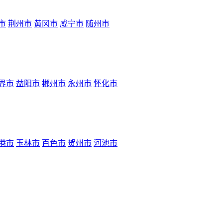
市
荆州市
黄冈市
咸宁市
随州市
界市
益阳市
郴州市
永州市
怀化市
港市
玉林市
百色市
贺州市
河池市