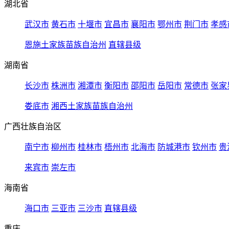
湖北省
武汉市
黄石市
十堰市
宜昌市
襄阳市
鄂州市
荆门市
孝感
恩施土家族苗族自治州
直辖县级
湖南省
长沙市
株洲市
湘潭市
衡阳市
邵阳市
岳阳市
常德市
张家
娄底市
湘西土家族苗族自治州
广西壮族自治区
南宁市
柳州市
桂林市
梧州市
北海市
防城港市
钦州市
贵
来宾市
崇左市
海南省
海口市
三亚市
三沙市
直辖县级
重庆