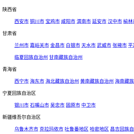
陕西省
西安市
铜川市
宝鸡市
咸阳市
渭南市
延安市
汉中市
榆林
甘肃省
兰州市
嘉峪关市
金昌市
白银市
天水市
武威市
张掖市
平
临夏回族自治州
甘南藏族自治州
青海省
西宁市
海东市
海北藏族自治州
黄南藏族自治州
海南藏族
宁夏回族自治区
银川市
石嘴山市
吴忠市
固原市
中卫市
新疆维吾尔自治区
乌鲁木齐市
克拉玛依市
吐鲁番地区
哈密地区
昌吉回族自