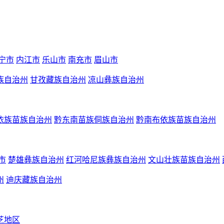
宁市
内江市
乐山市
南充市
眉山市
族自治州
甘孜藏族自治州
凉山彝族自治州
依族苗族自治州
黔东南苗族侗族自治州
黔南布依族苗族自治州
市
楚雄彝族自治州
红河哈尼族彝族自治州
文山壮族苗族自治州
州
迪庆藏族自治州
芝地区