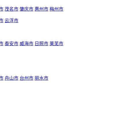
市
茂名市
肇庆市
惠州市
梅州市
市
云浮市
市
泰安市
威海市
日照市
莱芜市
市
舟山市
台州市
丽水市