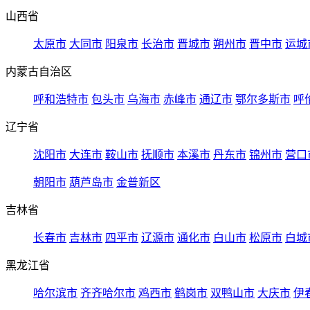
山西省
太原市
大同市
阳泉市
长治市
晋城市
朔州市
晋中市
运城
内蒙古自治区
呼和浩特市
包头市
乌海市
赤峰市
通辽市
鄂尔多斯市
呼
辽宁省
沈阳市
大连市
鞍山市
抚顺市
本溪市
丹东市
锦州市
营口
朝阳市
葫芦岛市
金普新区
吉林省
长春市
吉林市
四平市
辽源市
通化市
白山市
松原市
白城
黑龙江省
哈尔滨市
齐齐哈尔市
鸡西市
鹤岗市
双鸭山市
大庆市
伊