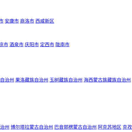
市
安康市
商洛市
西咸新区
凉市
酒泉市
庆阳市
定西市
陇南市
自治州
果洛藏族自治州
玉树藏族自治州
海西蒙古族藏族自治州
治州
博尔塔拉蒙古自治州
巴音郭楞蒙古自治州
阿克苏地区
克孜