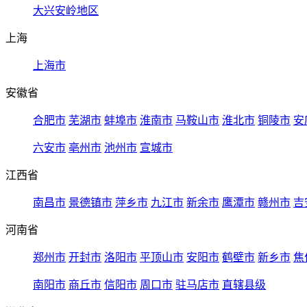
大兴安岭地区
上海
上海市
安徽省
合肥市
芜湖市
蚌埠市
淮南市
马鞍山市
淮北市
铜陵市
安
六安市
亳州市
池州市
宣城市
江西省
南昌市
景德镇市
萍乡市
九江市
新余市
鹰潭市
赣州市
吉
河南省
郑州市
开封市
洛阳市
平顶山市
安阳市
鹤壁市
新乡市
焦
南阳市
商丘市
信阳市
周口市
驻马店市
直辖县级