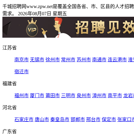
千城招聘网www.zpw.net是覆盖全国各省、市、区县的
需求。 2026年08月07日 星期五
江苏省
南京市
无锡市
徐州市
常州市
苏州市
南通市
连云港市
淮
宿迁市
福建省
福州市
厦门市
莆田市
三明市
泉州市
漳州市
南平市
龙岩
河北省
石家庄市
唐山市
秦皇岛市
邯郸市
邢台市
保定市
张家口
广东省