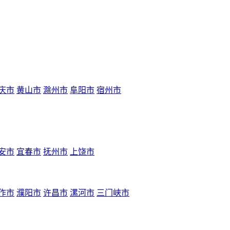
庆市
黄山市
滁州市
阜阳市
宿州市
安市
宜春市
抚州市
上饶市
作市
濮阳市
许昌市
漯河市
三门峡市