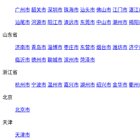
广州市
韶关市
深圳市
珠海市
汕头市
佛山市
江门市
湛江
汕尾市
河源市
阳江市
清远市
东莞市
中山市
潮州市
揭阳
山东省
济南市
青岛市
淄博市
枣庄市
东营市
烟台市
潍坊市
济宁
临沂市
德州市
聊城市
滨州市
菏泽市
浙江省
杭州市
宁波市
温州市
嘉兴市
湖州市
绍兴市
金华市
衢州
北京
北京市
天津
天津市