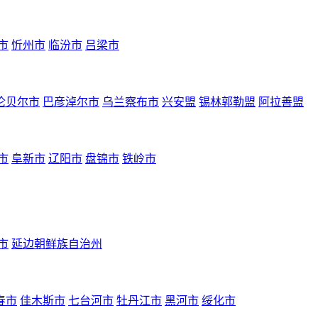
市
忻州市
临汾市
吕梁市
伦贝尔市
巴彦淖尔市
乌兰察布市
兴安盟
锡林郭勒盟
阿拉善盟
市
阜新市
辽阳市
盘锦市
铁岭市
市
延边朝鲜族自治州
春市
佳木斯市
七台河市
牡丹江市
黑河市
绥化市