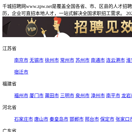
千城招聘网www.zpw.net是覆盖全国各省、市、区县的人
历，企业可直招本地人才，一站式解决全国求职招工需求。 2026
江苏省
南京市
无锡市
徐州市
常州市
苏州市
南通市
连云港市
淮
宿迁市
福建省
福州市
厦门市
莆田市
三明市
泉州市
漳州市
南平市
龙岩
河北省
石家庄市
唐山市
秦皇岛市
邯郸市
邢台市
保定市
张家口
广东省