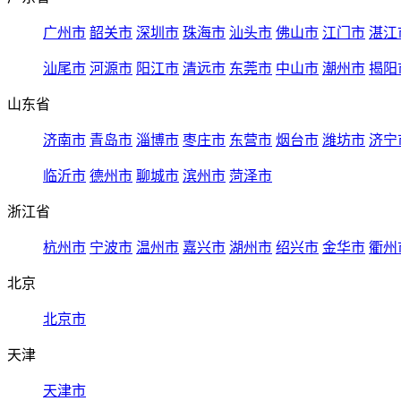
广州市
韶关市
深圳市
珠海市
汕头市
佛山市
江门市
湛江
汕尾市
河源市
阳江市
清远市
东莞市
中山市
潮州市
揭阳
山东省
济南市
青岛市
淄博市
枣庄市
东营市
烟台市
潍坊市
济宁
临沂市
德州市
聊城市
滨州市
菏泽市
浙江省
杭州市
宁波市
温州市
嘉兴市
湖州市
绍兴市
金华市
衢州
北京
北京市
天津
天津市