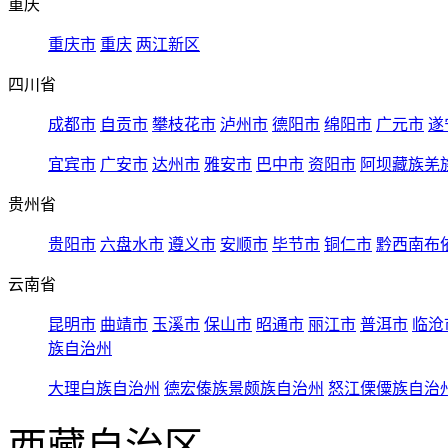
重庆
重庆市
重庆
两江新区
四川省
成都市
自贡市
攀枝花市
泸州市
德阳市
绵阳市
广元市
遂
宜宾市
广安市
达州市
雅安市
巴中市
资阳市
阿坝藏族羌
贵州省
贵阳市
六盘水市
遵义市
安顺市
毕节市
铜仁市
黔西南布
云南省
昆明市
曲靖市
玉溪市
保山市
昭通市
丽江市
普洱市
临沧
族自治州
大理白族自治州
德宏傣族景颇族自治州
怒江傈僳族自治
西藏自治区