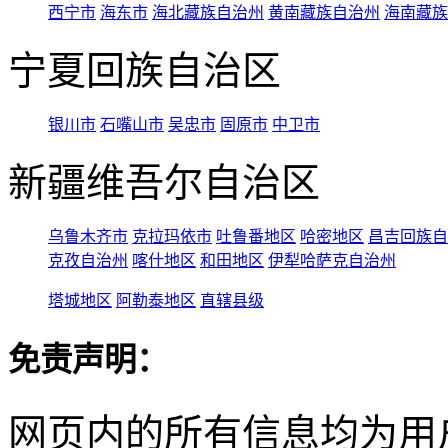
西宁市
海东市
海北藏族自治州
黄南藏族自治州
海南藏族
宁夏回族自治区
银川市
石嘴山市
吴忠市
固原市
中卫市
新疆维吾尔自治区
乌鲁木齐市
克拉玛依市
吐鲁番地区
哈密地区
昌吉回族自
克孜自治州
喀什地区
和田地区
伊犁哈萨克自治州
塔城地区
阿勒泰地区
直辖县级
免责声明：
网页内的所有信息均为用