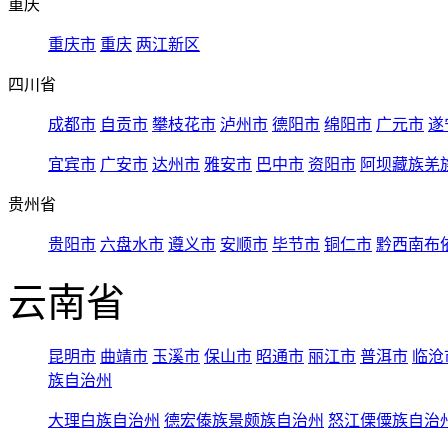
重庆
重庆市
重庆
两江新区
四川省
成都市
自贡市
攀枝花市
泸州市
德阳市
绵阳市
广元市
遂
宜宾市
广安市
达州市
雅安市
巴中市
资阳市
阿坝藏族羌
贵州省
贵阳市
六盘水市
遵义市
安顺市
毕节市
铜仁市
黔西南布
云南省
昆明市
曲靖市
玉溪市
保山市
昭通市
丽江市
普洱市
临沧
族自治州
大理白族自治州
德宏傣族景颇族自治州
怒江傈僳族自治