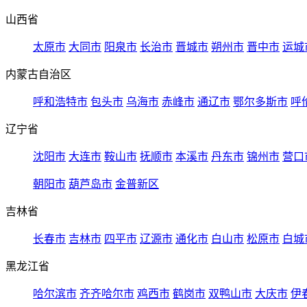
山西省
太原市
大同市
阳泉市
长治市
晋城市
朔州市
晋中市
运城
内蒙古自治区
呼和浩特市
包头市
乌海市
赤峰市
通辽市
鄂尔多斯市
呼
辽宁省
沈阳市
大连市
鞍山市
抚顺市
本溪市
丹东市
锦州市
营口
朝阳市
葫芦岛市
金普新区
吉林省
长春市
吉林市
四平市
辽源市
通化市
白山市
松原市
白城
黑龙江省
哈尔滨市
齐齐哈尔市
鸡西市
鹤岗市
双鸭山市
大庆市
伊