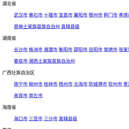
湖北省
武汉市
黄石市
十堰市
宜昌市
襄阳市
鄂州市
荆门市
孝感
恩施土家族苗族自治州
直辖县级
湖南省
长沙市
株洲市
湘潭市
衡阳市
邵阳市
岳阳市
常德市
张家
娄底市
湘西土家族苗族自治州
广西壮族自治区
南宁市
柳州市
桂林市
梧州市
北海市
防城港市
钦州市
贵
来宾市
崇左市
海南省
海口市
三亚市
三沙市
直辖县级