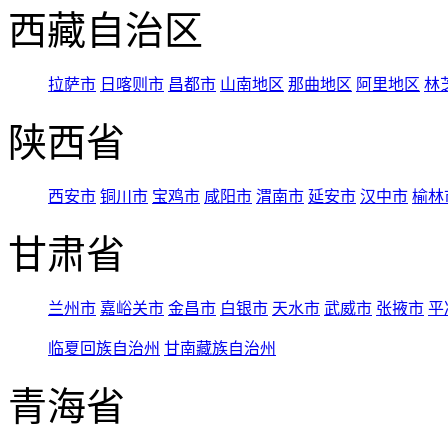
西藏自治区
拉萨市
日喀则市
昌都市
山南地区
那曲地区
阿里地区
林
陕西省
西安市
铜川市
宝鸡市
咸阳市
渭南市
延安市
汉中市
榆林
甘肃省
兰州市
嘉峪关市
金昌市
白银市
天水市
武威市
张掖市
平
临夏回族自治州
甘南藏族自治州
青海省