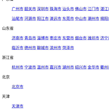
广州市
韶关市
深圳市
珠海市
汕头市
佛山市
江门市
湛江
汕尾市
河源市
阳江市
清远市
东莞市
中山市
潮州市
揭阳
山东省
济南市
青岛市
淄博市
枣庄市
东营市
烟台市
潍坊市
济宁
临沂市
德州市
聊城市
滨州市
菏泽市
浙江省
杭州市
宁波市
温州市
嘉兴市
湖州市
绍兴市
金华市
衢州
北京
北京市
天津
天津市