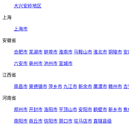
大兴安岭地区
上海
上海市
安徽省
合肥市
芜湖市
蚌埠市
淮南市
马鞍山市
淮北市
铜陵市
安
六安市
亳州市
池州市
宣城市
江西省
南昌市
景德镇市
萍乡市
九江市
新余市
鹰潭市
赣州市
吉
河南省
郑州市
开封市
洛阳市
平顶山市
安阳市
鹤壁市
新乡市
焦
南阳市
商丘市
信阳市
周口市
驻马店市
直辖县级