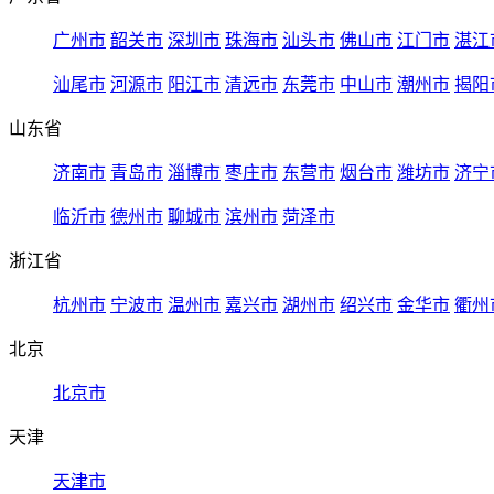
广州市
韶关市
深圳市
珠海市
汕头市
佛山市
江门市
湛江
汕尾市
河源市
阳江市
清远市
东莞市
中山市
潮州市
揭阳
山东省
济南市
青岛市
淄博市
枣庄市
东营市
烟台市
潍坊市
济宁
临沂市
德州市
聊城市
滨州市
菏泽市
浙江省
杭州市
宁波市
温州市
嘉兴市
湖州市
绍兴市
金华市
衢州
北京
北京市
天津
天津市