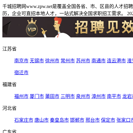
千城招聘网www.zpw.net是覆盖全国各省、市、区县的人
历，企业可直招本地人才，一站式解决全国求职招工需求。 2026
江苏省
南京市
无锡市
徐州市
常州市
苏州市
南通市
连云港市
淮
宿迁市
福建省
福州市
厦门市
莆田市
三明市
泉州市
漳州市
南平市
龙岩
河北省
石家庄市
唐山市
秦皇岛市
邯郸市
邢台市
保定市
张家口
广东省