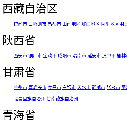
西藏自治区
拉萨市
日喀则市
昌都市
山南地区
那曲地区
阿里地区
林
陕西省
西安市
铜川市
宝鸡市
咸阳市
渭南市
延安市
汉中市
榆林
甘肃省
兰州市
嘉峪关市
金昌市
白银市
天水市
武威市
张掖市
平
临夏回族自治州
甘南藏族自治州
青海省