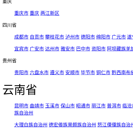
重庆
重庆市
重庆
两江新区
四川省
成都市
自贡市
攀枝花市
泸州市
德阳市
绵阳市
广元市
遂
宜宾市
广安市
达州市
雅安市
巴中市
资阳市
阿坝藏族羌
贵州省
贵阳市
六盘水市
遵义市
安顺市
毕节市
铜仁市
黔西南布
云南省
昆明市
曲靖市
玉溪市
保山市
昭通市
丽江市
普洱市
临沧
族自治州
大理白族自治州
德宏傣族景颇族自治州
怒江傈僳族自治