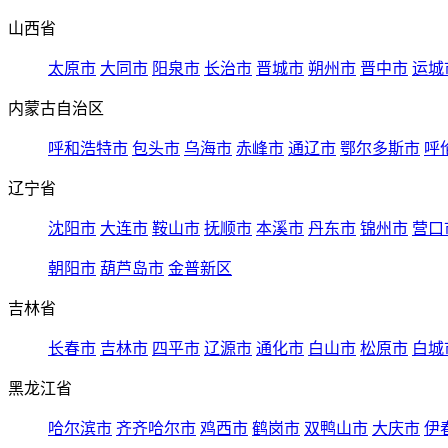
山西省
太原市
大同市
阳泉市
长治市
晋城市
朔州市
晋中市
运城
内蒙古自治区
呼和浩特市
包头市
乌海市
赤峰市
通辽市
鄂尔多斯市
呼
辽宁省
沈阳市
大连市
鞍山市
抚顺市
本溪市
丹东市
锦州市
营口
朝阳市
葫芦岛市
金普新区
吉林省
长春市
吉林市
四平市
辽源市
通化市
白山市
松原市
白城
黑龙江省
哈尔滨市
齐齐哈尔市
鸡西市
鹤岗市
双鸭山市
大庆市
伊