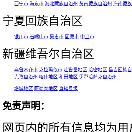
西宁市
海东市
海北藏族自治州
黄南藏族自治州
海南藏族
宁夏回族自治区
银川市
石嘴山市
吴忠市
固原市
中卫市
新疆维吾尔自治区
乌鲁木齐市
克拉玛依市
吐鲁番地区
哈密地区
昌吉回族自
克孜自治州
喀什地区
和田地区
伊犁哈萨克自治州
塔城地区
阿勒泰地区
直辖县级
免责声明：
网页内的所有信息均为用