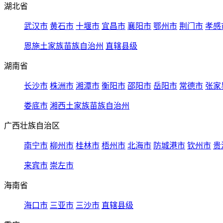
湖北省
武汉市
黄石市
十堰市
宜昌市
襄阳市
鄂州市
荆门市
孝感
恩施土家族苗族自治州
直辖县级
湖南省
长沙市
株洲市
湘潭市
衡阳市
邵阳市
岳阳市
常德市
张家
娄底市
湘西土家族苗族自治州
广西壮族自治区
南宁市
柳州市
桂林市
梧州市
北海市
防城港市
钦州市
贵
来宾市
崇左市
海南省
海口市
三亚市
三沙市
直辖县级