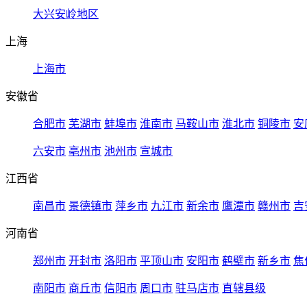
大兴安岭地区
上海
上海市
安徽省
合肥市
芜湖市
蚌埠市
淮南市
马鞍山市
淮北市
铜陵市
安
六安市
亳州市
池州市
宣城市
江西省
南昌市
景德镇市
萍乡市
九江市
新余市
鹰潭市
赣州市
吉
河南省
郑州市
开封市
洛阳市
平顶山市
安阳市
鹤壁市
新乡市
焦
南阳市
商丘市
信阳市
周口市
驻马店市
直辖县级