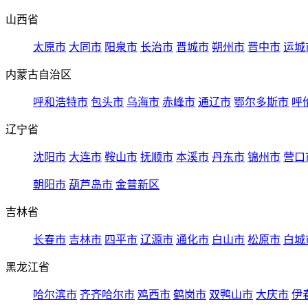
山西省
太原市
大同市
阳泉市
长治市
晋城市
朔州市
晋中市
运城
内蒙古自治区
呼和浩特市
包头市
乌海市
赤峰市
通辽市
鄂尔多斯市
呼
辽宁省
沈阳市
大连市
鞍山市
抚顺市
本溪市
丹东市
锦州市
营口
朝阳市
葫芦岛市
金普新区
吉林省
长春市
吉林市
四平市
辽源市
通化市
白山市
松原市
白城
黑龙江省
哈尔滨市
齐齐哈尔市
鸡西市
鹤岗市
双鸭山市
大庆市
伊