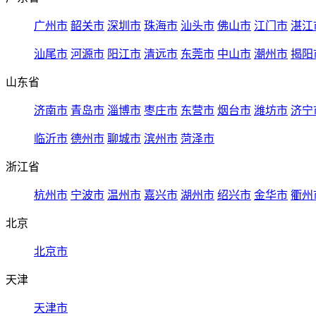
广州市
韶关市
深圳市
珠海市
汕头市
佛山市
江门市
湛江
汕尾市
河源市
阳江市
清远市
东莞市
中山市
潮州市
揭阳
山东省
济南市
青岛市
淄博市
枣庄市
东营市
烟台市
潍坊市
济宁
临沂市
德州市
聊城市
滨州市
菏泽市
浙江省
杭州市
宁波市
温州市
嘉兴市
湖州市
绍兴市
金华市
衢州
北京
北京市
天津
天津市