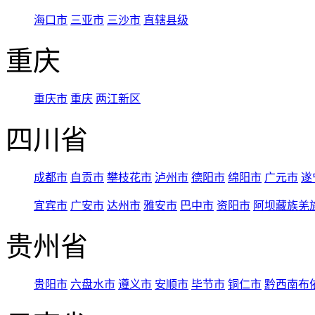
海口市
三亚市
三沙市
直辖县级
重庆
重庆市
重庆
两江新区
四川省
成都市
自贡市
攀枝花市
泸州市
德阳市
绵阳市
广元市
遂
宜宾市
广安市
达州市
雅安市
巴中市
资阳市
阿坝藏族羌
贵州省
贵阳市
六盘水市
遵义市
安顺市
毕节市
铜仁市
黔西南布