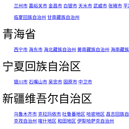
兰州市
嘉峪关市
金昌市
白银市
天水市
武威市
张掖市
平
临夏回族自治州
甘南藏族自治州
青海省
西宁市
海东市
海北藏族自治州
黄南藏族自治州
海南藏族
宁夏回族自治区
银川市
石嘴山市
吴忠市
固原市
中卫市
新疆维吾尔自治区
乌鲁木齐市
克拉玛依市
吐鲁番地区
哈密地区
昌吉回族自
克孜自治州
喀什地区
和田地区
伊犁哈萨克自治州