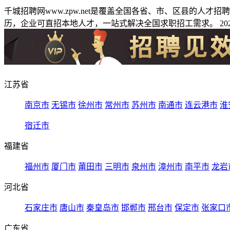
千城招聘网www.zpw.net是覆盖全国各省、市、区县的人
历，企业可直招本地人才，一站式解决全国求职招工需求。 2026
江苏省
南京市
无锡市
徐州市
常州市
苏州市
南通市
连云港市
淮
宿迁市
福建省
福州市
厦门市
莆田市
三明市
泉州市
漳州市
南平市
龙岩
河北省
石家庄市
唐山市
秦皇岛市
邯郸市
邢台市
保定市
张家口
广东省