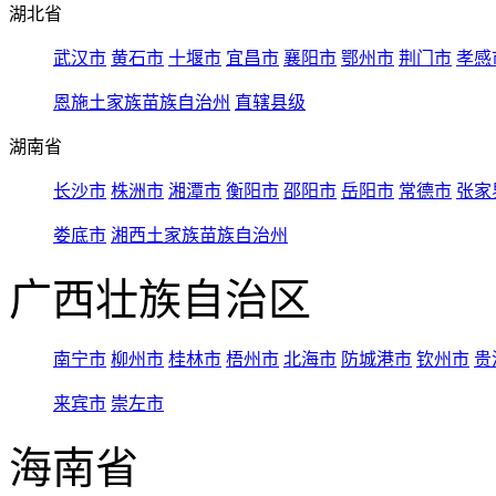
湖北省
武汉市
黄石市
十堰市
宜昌市
襄阳市
鄂州市
荆门市
孝感
恩施土家族苗族自治州
直辖县级
湖南省
长沙市
株洲市
湘潭市
衡阳市
邵阳市
岳阳市
常德市
张家
娄底市
湘西土家族苗族自治州
广西壮族自治区
南宁市
柳州市
桂林市
梧州市
北海市
防城港市
钦州市
贵
来宾市
崇左市
海南省