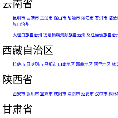
云南省
昆明市
曲靖市
玉溪市
保山市
昭通市
丽江市
普洱市
临沧
族自治州
大理白族自治州
德宏傣族景颇族自治州
怒江傈僳族自治
西藏自治区
拉萨市
日喀则市
昌都市
山南地区
那曲地区
阿里地区
林
陕西省
西安市
铜川市
宝鸡市
咸阳市
渭南市
延安市
汉中市
榆林
甘肃省